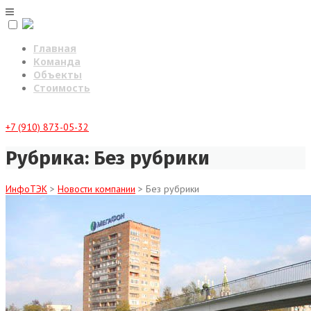
Skip
to
content
Главная
Команда
Объекты
Стоимость
+7 (910) 873-05-32
Рубрика:
Без рубрики
ИнфоТЭК
>
Новости компании
>
Без рубрики